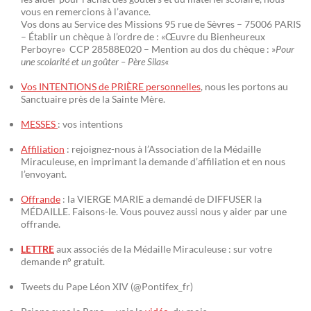
vous en remercions à l’avance.
Vos dons au Service des Missions 95 rue de Sèvres – 75006 PARIS
– Établir un chèque à l’ordre de : «Œuvre du Bienheureux
Perboyre» CCP 28588E020 – Mention au dos du chèque : »
Pour
une scolarité et un goûter – Père Silas
«
Vos INTENTIONS de PRIÈRE personnelles
, nous les portons au
Sanctuaire près de la Sainte Mère.
MESSES
: vos intentions
Affiliation
: rejoignez-nous à l’Association de la Médaille
Miraculeuse, en imprimant la demande d’affiliation et en nous
l’envoyant.
Offrande
: la VIERGE MARIE a demandé de DIFFUSER la
MÉDAILLE. Faisons-le. Vous pouvez aussi nous y aider par une
offrande.
LETTRE
aux associés de la Médaille Miraculeuse : sur votre
demande n° gratuit.
Tweets du Pape Léon XIV (@Pontifex_fr)