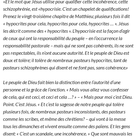
«
Et le mot que Jésus utilise pour qualifier cette incohérence, cette
schizophrénie, est «
hypocrisie. C’est un chapelet de qualifications!
Prenez le vingt-troisième chapitre de Matthieu; plusieurs fois il dit
« hypocrites pour cela, hypocrites pour cela, hypocrites … ». Jésus
les décrit comme des « hypocrites ». L’hypocrisie est la façon d’agir
de ceux qui ont la responsabilité du peuple – en l’occurrence la
responsabilité pastorale – mais qui ne sont pas cohérents, ils ne sont
pas respectables, ils n’ont aucune autorité. Et le peuple de Dieu est
doux et tolère; il tolère de nombreux pasteurs hypocrites, tant de
pasteurs schizophrènes qui disent et ne font pas, sans cohérence.»
Le peuple de Dieu fait bien la distinction entre l’autorité d’une
personne et la grâce de l’onction. « Mais vous allez vous confesser
de cela, qui est ceci, et ceci et cela …? » – « Mais pour moi c’est Dieu.
Point. C’est Jésus. « Et c’est la sagesse de notre peuple qui tolère
plusieurs fois, de nombreux pasteurs inconsistants, des pasteurs
comme les scribes, et même des chrétiens? – qui vont à la messe
tous les dimanches et vivent ensuite comme des païens. Et les gens
disent: « C’est un scandale, une incohérence. »
Que sont mauvais les