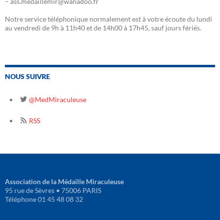
– ass.medaillemir@wanadoo.fr
Notre service téléphonique normalement est à votre écoute du lundi
au vendredi de 9h à 11h40 et de 14h00 à 17h45, sauf jours fériés.
NOUS SUIVRE
@MedMiraculeuse
RSS
Association de la Médaille Miraculeuse
95 rue de Sèvres • 75006 PARIS
Téléphone 01 45 48 08 32