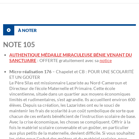
À NOTER
NOTE 105
AUTHENTIQUE MÉDAILLE MIRACULEUSE BÉNIE VENANT DU
SANCTUAIRE
: OFFERTE gratuitement avec sa
notice
Micro-réalisation 176
– Chapelet et CB : POUR UNE SCOLARITÉ
ET UN GOÛTER
Le Père Silas est missionnaire Lazariste au Nord-Cameroun et
Directeur de l’école Maternelle et Primaire. Cette école
vincentienne, située dans un quartier aux moyens économiques
limités et rudimentaires, s’est agrandie. Ils accueillent environ 600
élèves. Depuis sa création, les Lazaristes ont eu le souci de
maintenir les frais de scolarité à un coût symbolique de sorte que
chacun de ces enfants bénéficient de l’instruction scolaire de base.
Avec la crise économique, les choses se compliquent. Offrir à la
fois le matériel scolaire convenable et un goûter, en particulier
aux plus petits de la maternelle, devient difficile. Si vous souhaitez
les aider pour l’achat des goûters et du matériel scolaire, nous