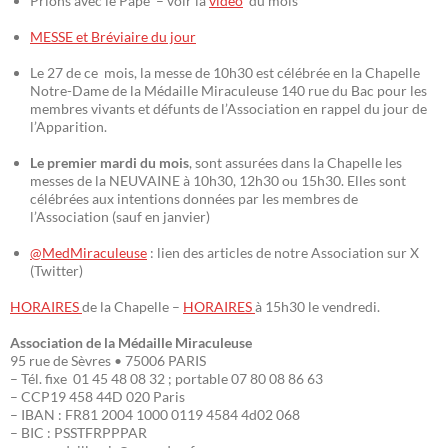
Prions avec le Pape – voir la
vidéo
du mois
MESSE et Bréviaire du jour
Le 27 de ce mois, la messe de 10h30 est célébrée en la Chapelle
Notre-Dame de la Médaille Miraculeuse 140 rue du Bac pour les
membres vivants et défunts de l’Association en rappel du jour de
l’Apparition.
Le premier mardi du mois
, sont assurées dans la Chapelle les
messes de la NEUVAINE à 10h30, 12h30 ou 15h30. Elles sont
célébrées aux intentions données par les membres de
l’Association (sauf en janvier)
@MedMiraculeuse
: lien des articles de notre Association sur X
(Twitter)
HORAIRES
de la Chapelle –
HORAIRES
à 15h30 le vendredi.
Association de la Médaille Miraculeuse
95 rue de Sèvres • 75006 PARIS
– Tél. fixe 01 45 48 08 32 ; portable 07 80 08 86 63
– CCP19 458 44D 020 Paris
– IBAN : FR81 2004 1000 0119 4584 4d02 068
– BIC : PSSTFRPPPAR