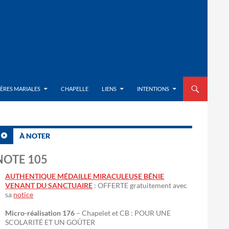
ALLER AU CON
IÈRES MARIALES
CHAPELLE
LIENS
INTENTIONS
À NOTER
NOTE 105
AUTHENTIQUE MÉDAILLE MIRACULEUSE BÉNIE
VENANT DU SANCTUAIRE
: OFFERTE gratuitement avec
sa
notice
Micro-réalisation 176
– Chapelet et CB : POUR UNE
SCOLARITÉ ET UN GOÛTER