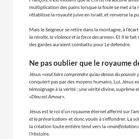
multiplication des pains lorsque la foule se met à la
rétablisse la royauté juive en Israël, et renverse la 
Mais le Seigneur se retire dans la montagne, à l’écart 
la révolte, la violence et la force des armes
». Et Il le f
des gardes auraient combattu pour Le défendre.
Ne pas oublier que le royaume de
Jésus «
veut faire comprendre qu’au-dessus du pouvoir p
conquiert pas par des moyens humains. Lui, Jésus es
témoignage à la vérité ; une vérité divine, suprême e
«
Dieu est Amour
».
Jésus est le roi d’un royaume éternel affermi sur l’amo
et la prévarication»
et donc voués à s’effondrer
.
La so
la création toute entière tend vers la «
manifestation d
l’Histoire.