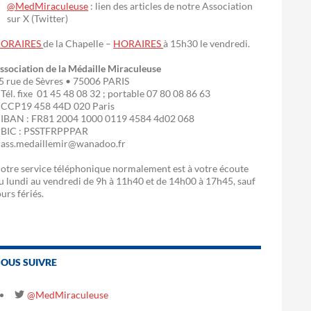
@MedMiraculeuse
: lien des articles de notre Association
sur X (Twitter)
ORAIRES
de la Chapelle –
HORAIRES
à 15h30 le vendredi.
ssociation de la Médaille Miraculeuse
5 rue de Sèvres • 75006 PARIS
 Tél. fixe 01 45 48 08 32 ; portable 07 80 08 86 63
 CCP19 458 44D 020 Paris
 IBAN : FR81 2004 1000 0119 4584 4d02 068
 BIC : PSSTFRPPPAR
 ass.medaillemir@wanadoo.fr
otre service téléphonique normalement est à votre écoute
u lundi au vendredi de 9h à 11h40 et de 14h00 à 17h45, sauf
ours fériés.
OUS SUIVRE
@MedMiraculeuse