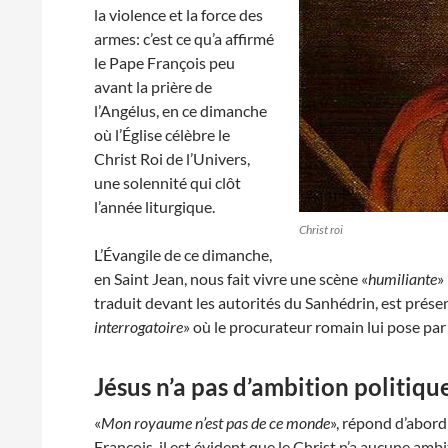
la violence et la force des
armes: c’est ce qu’a affirmé
le Pape François peu
avant la prière de
l’Angélus, en ce dimanche
où l’Église célèbre le
Christ Roi de l’Univers,
une solennité qui clôt
l’année liturgique.
Christ roi
L’Évangile de ce dimanche,
en Saint Jean, nous fait vivre une scène «
humiliante
»
traduit devant les autorités du Sanhédrin, est prése
interrogatoire
» où le procurateur romain lui pose par 
Jésus n’a pas d’ambition politiqu
«
Mon royaume n’est pas de ce monde
», répond d’abord 
François, il est évident que le Christ n’a aucune ambiti