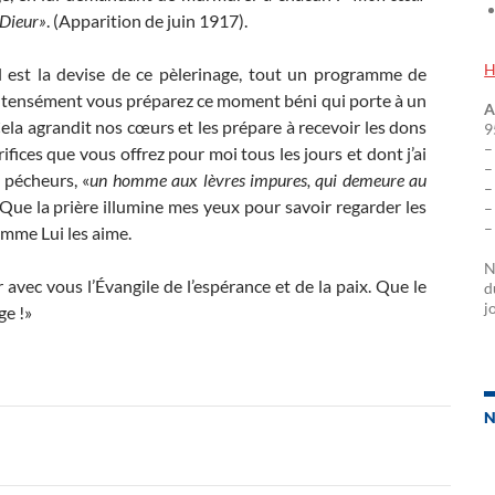
 Dieur»
. (Apparition de juin 1917).
H
el est la devise de ce pèlerinage, tout un programme de
 intensément vous préparez ce moment béni qui porte à un
A
la agrandit nos cœurs et les prépare à recevoir les dons
9
–
ifices que vous offrez pour moi tous les jours et dont j’ai
–
 pécheurs, «
un homme aux lèvres impures, qui demeure au
–
). Que la prière illumine mes yeux pour savoir regarder les
–
–
omme Lui les aime.
N
 avec vous l’Évangile de l’espérance et de la paix. Que le
d
j
ge !»
N