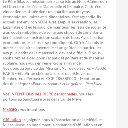
Le Père Silas est missionnaire Lazariste au Nord-Cameroun
et Directeur de l’école Maternelle et Primaire. Cette école
vincentienne, située dans un quartier aux moyens
économiques limités et rudimentaires, s’est agrandie. Ils
accueillent environ 600 élèves. Depuis sa création, les
Lazaristes ont eu le souci de maintenir les frais de scolarité
à un coût symbolique de sorte que chacun de ces enfants
bénéficient de l’instruction scolaire de base. Avec la crise
économique, les choses se compliquent. Offrir à la fois le
matériel scolaire convenable et un goûter, en particulier
aux plus petits de la maternelle, devient difficile. Si vous
souhaitez les aider pour l’achat des goûters et du matériel
scolaire, nous vous en remercions à l’avance.
Vos dons au Service des Missions 95 rue de Sèvres – 75006
PARIS – Établir un chèque à l’ordre de : «Œuvre du
Bienheureux Perboyre» CCP 28588E020 – Mention au
dos du chèque : »
Pour une scolarité et un goûter – Père Silas
«
Vos INTENTIONS de PRIÈRE personnelles
, nous les
portons au Sanctuaire près de la Sainte Mère.
MESSES
: vos intentions
Affiliation
: rejoignez-nous à l’Association de la Médaille
Miraculeuse, en imprimant la demande d’affiliation et en