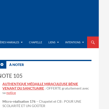
ALLER AU CON
IÈRES MARIALES
CHAPELLE
LIENS
INTENTIONS
À NOTER
NOTE 105
AUTHENTIQUE MÉDAILLE MIRACULEUSE BÉNIE
VENANT DU SANCTUAIRE
: OFFERTE gratuitement avec
sa
notice
Micro-réalisation 176
– Chapelet et CB : POUR UNE
SCOLARITÉ ET UN GOÛTER