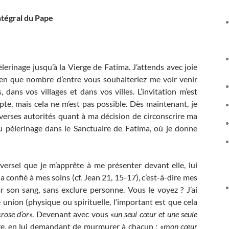
ntégral
du Pape
erinage jusqu’à la Vierge de Fatima. J’attends avec joie
ien que nombre d’entre vous souhaiteriez me voir venir
ns vos villages et dans vos villes. L’invitation m’est
epte, mais cela ne m’est pas possible. Dès maintenant, je
verses autorités quant à ma décision de circonscrire ma
 pèlerinage dans le Sanctuaire de Fatima, où je donne
versel que je m’apprête à me présenter devant elle, lui
 confié à mes soins (cf. Jean 21, 15-17), c’est-à-dire mes
 son sang, sans exclure personne. Vous le voyez ? J’ai
 union (physique ou spirituelle, l’important est que cela
«
rose d’or
». Devenant avec vous «
un seul cœur et une seule
erge, en lui demandant de murmurer à chacun : «
mon cœur