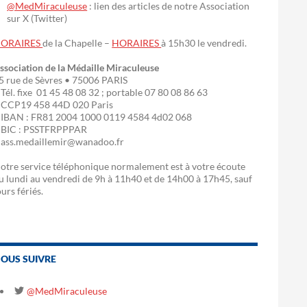
@MedMiraculeuse
: lien des articles de notre Association
sur X (Twitter)
ORAIRES
de la Chapelle –
HORAIRES
à 15h30 le vendredi.
ssociation de la Médaille Miraculeuse
5 rue de Sèvres • 75006 PARIS
 Tél. fixe 01 45 48 08 32 ; portable 07 80 08 86 63
 CCP19 458 44D 020 Paris
 IBAN : FR81 2004 1000 0119 4584 4d02 068
 BIC : PSSTFRPPPAR
 ass.medaillemir@wanadoo.fr
otre service téléphonique normalement est à votre écoute
u lundi au vendredi de 9h à 11h40 et de 14h00 à 17h45, sauf
ours fériés.
OUS SUIVRE
@MedMiraculeuse