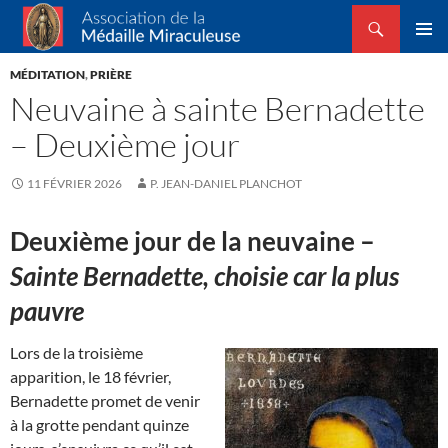
Recherche
Association de la Médaille Miraculeuse
ALLER
MENU
AU
MÉDITATION
,
PRIÈRE
PRINCI
CONTENU
Neuvaine à sainte Bernadette
– Deuxième jour
11 FÉVRIER 2026
P. JEAN-DANIEL PLANCHOT
Deuxième jour de la neuvaine –
Sainte Bernadette, choisie car la plus
pauvre
Lors de la troisième
apparition, le 18 février,
Bernadette promet de venir
à la grotte pendant quinze