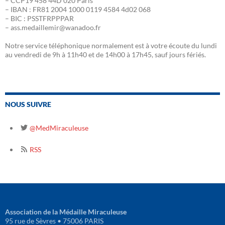
– CCP19 458 44D 020 Paris
– IBAN : FR81 2004 1000 0119 4584 4d02 068
– BIC : PSSTFRPPPAR
– ass.medaillemir@wanadoo.fr
Notre service téléphonique normalement est à votre écoute du lundi
au vendredi de 9h à 11h40 et de 14h00 à 17h45, sauf jours fériés.
NOUS SUIVRE
@MedMiraculeuse
RSS
Association de la Médaille Miraculeuse
95 rue de Sèvres • 75006 PARIS