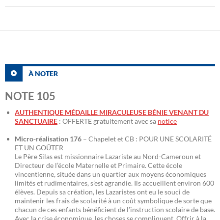
À NOTER
NOTE 105
AUTHENTIQUE MÉDAILLE MIRACULEUSE BÉNIE VENANT DU
SANCTUAIRE
: OFFERTE gratuitement avec sa
notice
Micro-réalisation 176
– Chapelet et CB : POUR UNE SCOLARITÉ
ET UN GOÛTER
Le Père Silas est missionnaire Lazariste au Nord-Cameroun et
Directeur de l’école Maternelle et Primaire. Cette école
vincentienne, située dans un quartier aux moyens économiques
limités et rudimentaires, s’est agrandie. Ils accueillent environ 600
élèves. Depuis sa création, les Lazaristes ont eu le souci de
maintenir les frais de scolarité à un coût symbolique de sorte que
chacun de ces enfants bénéficient de l’instruction scolaire de base.
Avec la crise économique, les choses se compliquent. Offrir à la