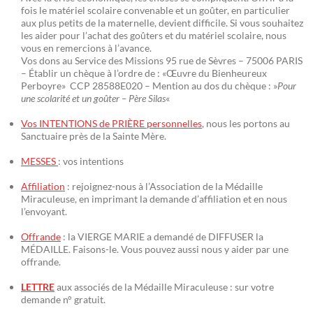
fois le matériel scolaire convenable et un goûter, en particulier
aux plus petits de la maternelle, devient difficile. Si vous souhaitez
les aider pour l’achat des goûters et du matériel scolaire, nous
vous en remercions à l’avance.
Vos dons au Service des Missions 95 rue de Sèvres – 75006 PARIS
– Établir un chèque à l’ordre de : «Œuvre du Bienheureux
Perboyre» CCP 28588E020 – Mention au dos du chèque : »
Pour
une scolarité et un goûter – Père Silas
«
Vos INTENTIONS de PRIÈRE personnelles
, nous les portons au
Sanctuaire près de la Sainte Mère.
MESSES
: vos intentions
Affiliation
: rejoignez-nous à l’Association de la Médaille
Miraculeuse, en imprimant la demande d’affiliation et en nous
l’envoyant.
Offrande
: la VIERGE MARIE a demandé de DIFFUSER la
MÉDAILLE. Faisons-le. Vous pouvez aussi nous y aider par une
offrande.
LETTRE
aux associés de la Médaille Miraculeuse : sur votre
demande n° gratuit.