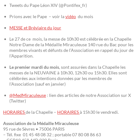
Tweets du Pape Léon XIV (@Pontifex_fr)
Prions avec le Pape – voir la
vidéo
du mois
MESSE et Bréviaire du jour
Le 27 de ce mois, la messe de 10h30 est célébrée en la Chapelle
Notre-Dame de la Médaille Miraculeuse 140 rue du Bac pour les
membres vivants et défunts de l’Association en rappel du jour de
l’Apparition.
Le premier mardi du mois
, sont assurées dans la Chapelle les
messes de la NEUVAINE à 10h30, 12h30 ou 15h30. Elles sont
célébrées aux intentions données par les membres de
l’Association (sauf en janvier)
@MedMiraculeuse
: lien des articles de notre Association sur X
(Twitter)
HORAIRES
de la Chapelle –
HORAIRES
à 15h30 le vendredi.
Association de la Médaille Miraculeuse
95 rue de Sèvres • 75006 PARIS
– Tél. fixe 01 45 48 08 32 ; portable 07 80 08 86 63