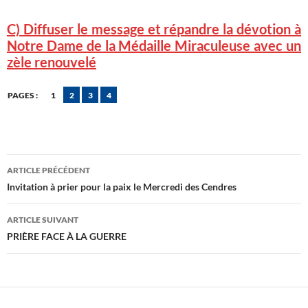
C) Diffuser le message et répandre la dévotion à
Notre Dame de la Médaille Miraculeuse avec un
zèle renouvelé
PAGES :
1
2
3
4
Navigation
ARTICLE PRÉCÉDENT
des
Invitation à prier pour la paix le Mercredi des Cendres
articles
ARTICLE SUIVANT
PRIÈRE FACE À LA GUERRE