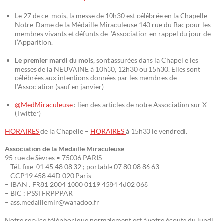
Le 27 de ce mois, la messe de 10h30 est célébrée en la Chapelle
Notre-Dame de la Médaille Miraculeuse 140 rue du Bac pour les
membres vivants et défunts de l’Association en rappel du jour de
l’Apparition.
Le premier mardi du mois
, sont assurées dans la Chapelle les
messes de la NEUVAINE à 10h30, 12h30 ou 15h30. Elles sont
célébrées aux intentions données par les membres de
l’Association (sauf en janvier)
@MedMiraculeuse
: lien des articles de notre Association sur X
(Twitter)
HORAIRES
de la Chapelle –
HORAIRES
à 15h30 le vendredi.
Association de la Médaille Miraculeuse
95 rue de Sèvres • 75006 PARIS
– Tél. fixe 01 45 48 08 32 ; portable 07 80 08 86 63
– CCP19 458 44D 020 Paris
– IBAN : FR81 2004 1000 0119 4584 4d02 068
– BIC : PSSTFRPPPAR
– ass.medaillemir@wanadoo.fr
Notre service téléphonique normalement est à votre écoute du lundi