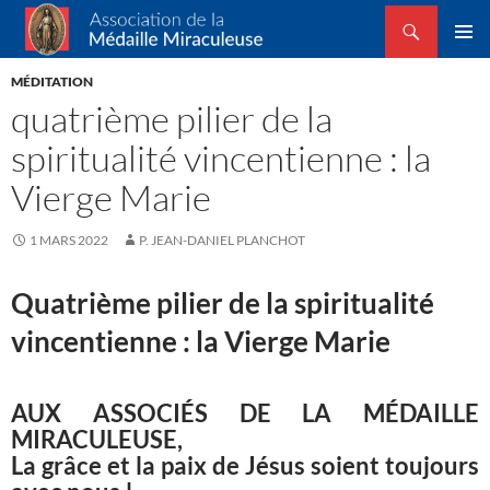
Recherche
Association de la Médaille Miraculeuse
ALLER
MENU
AU
MÉDITATION
PRINCI
CONTENU
quatrième pilier de la
spiritualité vincentienne : la
Vierge Marie
1 MARS 2022
P. JEAN-DANIEL PLANCHOT
Quatrième pilier de la spiritualité
vincentienne : la Vierge Marie
AUX ASSOCIÉS DE LA MÉDAILLE
MIRACULEUSE,
La grâce et la paix de Jésus soient toujours