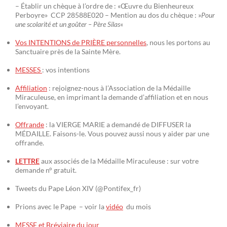
– Établir un chèque à l’ordre de : «Œuvre du Bienheureux
Perboyre» CCP 28588E020 – Mention au dos du chèque : »
Pour
une scolarité et un goûter – Père Silas
«
Vos INTENTIONS de PRIÈRE personnelles
, nous les portons au
Sanctuaire près de la Sainte Mère.
MESSES
: vos intentions
Affiliation
: rejoignez-nous à l’Association de la Médaille
Miraculeuse, en imprimant la demande d’affiliation et en nous
l’envoyant.
Offrande
: la VIERGE MARIE a demandé de DIFFUSER la
MÉDAILLE. Faisons-le. Vous pouvez aussi nous y aider par une
offrande.
LETTRE
aux associés de la Médaille Miraculeuse : sur votre
demande n° gratuit.
Tweets du Pape Léon XIV (@Pontifex_fr)
Prions avec le Pape – voir la
vidéo
du mois
MESSE et Bréviaire du jour